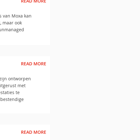
READ MORE
s van Moxa kan
t, maar ook
ze unmanaged
READ MORE
zijn ontworpen
itgerust met
taties te
tbestendige
READ MORE