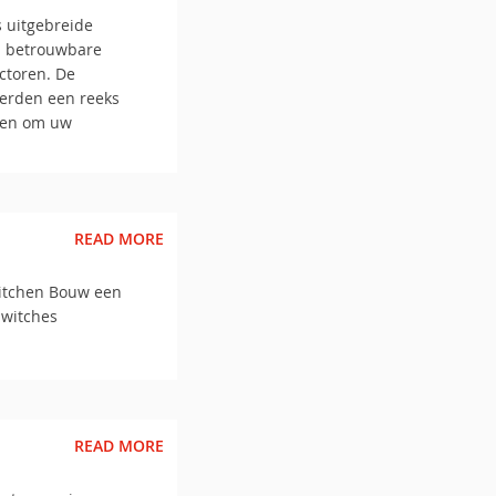
s uitgebreide
en betrouwbare
ectoren. De
werden een reeks
pen om uw
READ MORE
itchen Bouw een
Switches
READ MORE