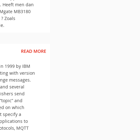
k. Heeft men dan
n Mgate MB3180
? Zoals
ie.
READ MORE
in 1999 by IBM
ting with version
hange messages.
 and several
lishers send
“topic” and
sed on which
t specify a
pplications to
rotocols, MQTT