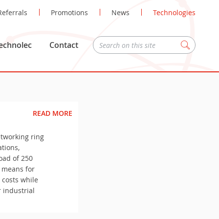
Referrals
Promotions
News
Technologies
echnolec
Contact
Zoeken
READ MORE
etworking ring
tions,
load of 250
t means for
costs while
 industrial