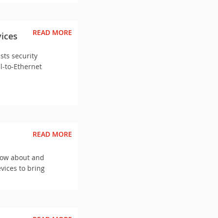
READ MORE
vices
ists security
l-to-Ethernet
READ MORE
know about and
vices to bring