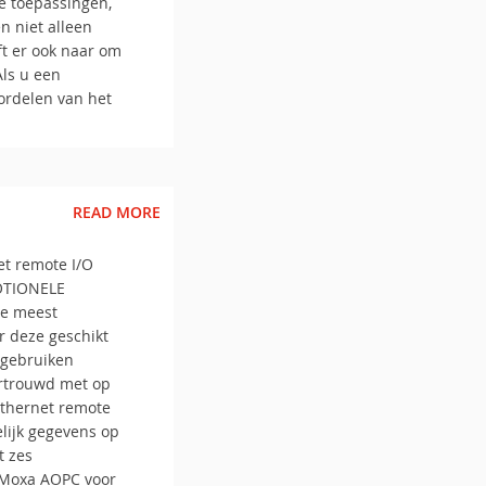
le toepassingen,
n niet alleen
t er ook naar om
Als u een
ordelen van het
READ MORE
et remote I/O
MOTIONELE
de meest
r deze geschikt
 gebruiken
ertrouwd met op
Ethernet remote
lijk gegevens op
t zes
n Moxa AOPC voor