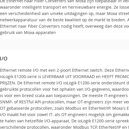
De Ethernet naar Fiber Converters​​ van Moxa zijn toepasbaar in ve
waaronder intelligent transport en hernieuwbare energie. Ze losse
een verscheidenheid aan unieke uitdagingen op, maar Moxa streef
netwerkapparatuur van de beste kwaliteit op de markt te bieden. 
Ethernet naar Fiber Converters​ nodig heeft, overweeg dan deze vo
gebruik van Moxa-apparaten
I/O
Ethernet remote I/O met een 2-poort Ethernet switch. Deze Ethern
ioLogik E1200-serie​ is LEVERBAAR UIT VOORRAAD en HEEFT PRO
PRIJZEN. De Ethernet remote I/O ioLogik E1200-serie ondersteunt 
gebruikte protocollen voor het ophalen van I/O-gegevens, waardoo
is voor een breed scala aan toepassingen. De meeste IT-engineers
SNMP- of RESTful API-protocollen, maar OT-engineers zijn meer v
OT gebaseerde protocollen, zoals Modbus en EtherNet/IP. Moxa's 
I/O maakt het voor zowel IT- als OT-engineers mogelijk om gemakke
te halen van hetzelfde I/O-apparaat. De ioLogik E1200-serie spreek
verschillende protocollen, waaronder Modbus TCP, EtherNet/IP e