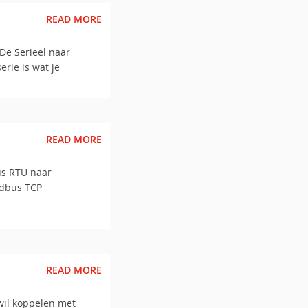
READ MORE
De Serieel naar
rie is wat je
READ MORE
s RTU naar
odbus TCP
READ MORE
wil koppelen met