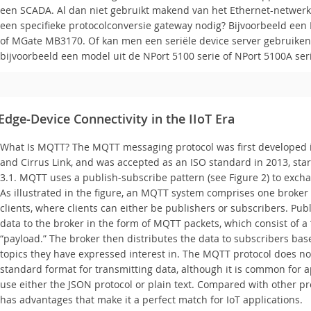
een SCADA. Al dan niet gebruikt makend van het Ethernet-netwer
een specifieke protocolconversie gateway nodig? Bijvoorbeeld ee
of MGate MB3170. Of kan men een seriële device server gebruiken 
bijvoorbeeld een model uit de NPort 5100 serie of NPort 5100A ser
ge-Device Connectivity in the IIoT Era
What Is MQTT? The MQTT messaging protocol was first developed 
and Cirrus Link, and was accepted as an ISO standard in 2013, star
3.1. MQTT uses a publish-subscribe pattern (see Figure 2) to exc
As illustrated in the figure, an MQTT system comprises one broker
clients, where clients can either be publishers or subscribers. Pub
data to the broker in the form of MQTT packets, which consist of a 
“payload.” The broker then distributes the data to subscribers ba
topics they have expressed interest in. The MQTT protocol does no
standard format for transmitting data, although it is common for a
use either the JSON protocol or plain text. Compared with other p
has advantages that make it a perfect match for IoT applications.