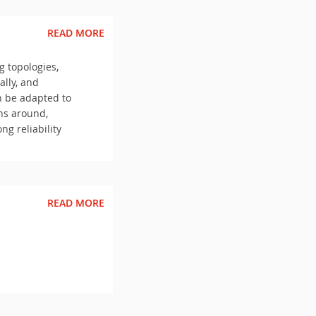
READ MORE
g topologies,
lly, and
n be adapted to
ons around,
g reliability
READ MORE